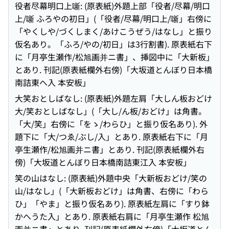
役者尽幕明口上噺: (原表紙)外題上部「役者/尽幕/明口
上/噺 ふろやの初日」(「役者/尽幕/明口上/噺」右傍に
「やくしや/づくしまく/あけこうぜう/はなし」と振り
仮名あり。「ふろ/やの/初日」は3行割書). 原表紙右下
に「月亭生瀬作/松旭画并ニ書」、挿図中に「大新板」
とあり. 刊記(原表紙欄外右傍)「大坂道とんぼり日本橋
南詰東へ入 本安板」
大笑おとしばなし: (原表紙)外題左肩「大しん板おどけ
大/笑おとしばなし」(「大し/ん板/おどけ」は角書。
「大/笑」右傍に「をゝ/わらひ」と振り仮名あり). 外
題下に「大/つゑ/ぶし/入」とあり. 原表紙右下に「月
亭生瀬作/松旭画并ニ書」とあり. 刊記(原表紙欄外右
傍)「大坂道とんぼり日本橋南詰東江入 本安板」
笑の山はなし: (原表紙)外題中央「大新板おどけ/笑の
山/はなし」(「大新板おどけ」は角書、右傍に「わら
ひ」「やま」と振り仮名あり). 原表紙左肩に「すり鉢
かへうた入」とあり. 原表紙右肩に「月亭生瀬作 松旭