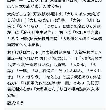
画并ニ書」とあり. 刊記(原表紙欄外右傍)「大坂道とん
ぼり日本橋南詰東江入 本安板」
大笑ざしき噺: (原表紙)外題中央「大しんぱん 大笑/ざ
し/き噺」(「大しんぱん」は角書、「大笑」「噺」右
傍に「をゝわらひ」「はなし」と振り仮名あり). 外題
左下に「浪花 月亭生瀬作」、右下に「松旭画并之書」
とあり. 刊記(原表紙欄外右傍)「大坂道とんぼり日本橋
南詰東へ入 本安板」
おどけ落ばなし下: (原表紙)外題左肩「大新板おざしき
即席一興きれいな おどけ落ばなし 下」(「大新板/おざ
し/き即席/一興きれいな」は角書、「大新板」「即
席」「一興」「落」右傍に「だいしんはん」「そくせ
き」「いつきやう」「をとし」と振り仮名あり). 外題
右方に「森田軍光作/松旭筆/并ニ画」とあり. 刊記(原
表紙欄外右傍)「大坂道とんぼり日本橋南詰東へ入 本
安板」
版式: 6行