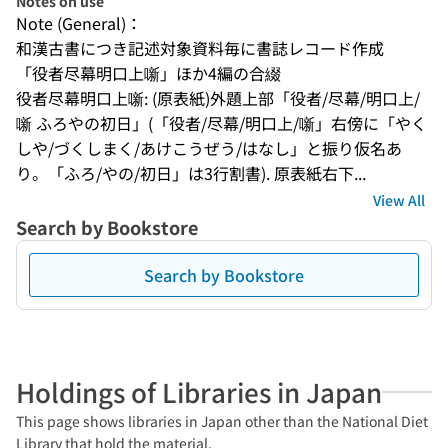
Notes on use
Note (General)：
和漢古書につき記述対象資料毎に書誌レコード作成
「役者尽幕明口上噺」ほか4編の合綴
役者尽幕明口上噺: (原表紙)外題上部「役者/尽幕/明口上/
噺 ふろやの初日」(「役者/尽幕/明口上/噺」右傍に「やく
しや/づくしまく/あけこうぜう/はなし」と振り仮名あ
り。「ふろ/やの/初日」は3行割書). 原表紙右下...
View All
Search by Bookstore
Search by Bookstore
Holdings of Libraries in Japan
This page shows libraries in Japan other than the National Diet
Library that hold the material.