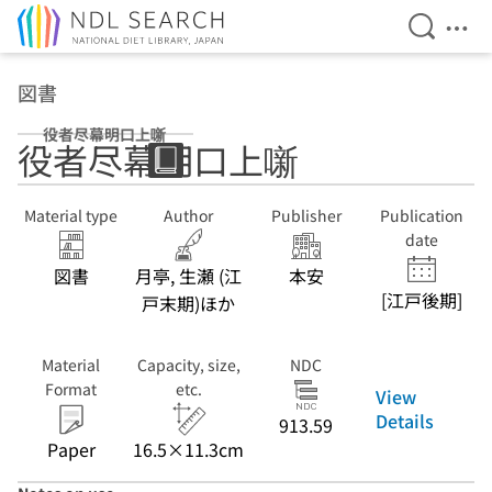
Open Se
Ope
Jump to main content
図書
役者尽幕明口上噺
役者尽幕明口上噺
Material type
Author
Publisher
Publication
date
図書
月亭, 生瀬 (江
本安
[江戸後期]
戸末期)ほか
Material
Capacity, size,
NDC
Format
etc.
View
Details
913.59
Paper
16.5×11.3cm