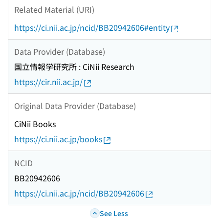
Related Material (URI)
https://ci.nii.ac.jp/ncid/BB20942606#entity
Data Provider (Database)
国立情報学研究所 : CiNii Research
https://cir.nii.ac.jp/
Original Data Provider (Database)
CiNii Books
https://ci.nii.ac.jp/books
NCID
BB20942606
https://ci.nii.ac.jp/ncid/BB20942606
See Less