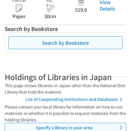
Format
etc.
View
Details
519.9
Paper
30cm
Search by Bookstore
Search by Bookstore
Holdings of Libraries in Japan
This page shows libraries in Japan other than the National Diet
Library that hold the material.
List of Cooperating Institutions and Databases
Please contact your local library for information on how to use
materials or whether it is possible to request materials from the
holding libraries.
Specify a library in your area