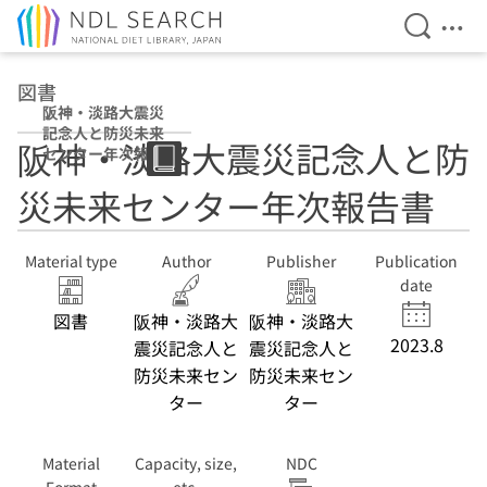
Open Se
Ope
Jump to main content
図書
阪神・淡路大震災
記念人と防災未来
阪神・淡路大震災記念人と防
センター年次報告
書
災未来センター年次報告書
Material type
Author
Publisher
Publication
date
図書
阪神・淡路大
阪神・淡路大
2023.8
震災記念人と
震災記念人と
防災未来セン
防災未来セン
ター
ター
Material
Capacity, size,
NDC