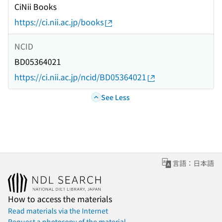
CiNii Books
https://ci.nii.ac.jp/books
NCID
BD05364021
https://ci.nii.ac.jp/ncid/BD05364021
See Less
言語：日本語
How to access the materials
Read materials via the Internet
Request a photocopy of the material