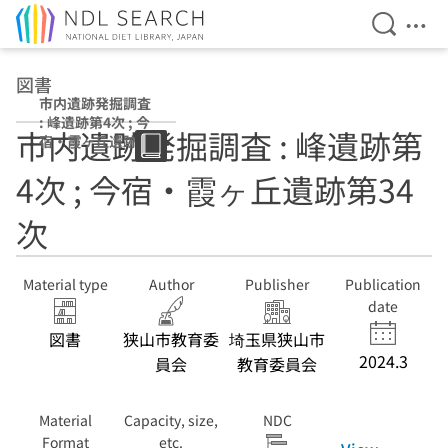
Open Se
Ope
Jump to main content
図書
市内遺跡発掘調査
: 峰遺跡第4次 ; 今
市内遺跡発掘調査 : 峰遺跡第
宿・霞ヶ丘遺跡第
34次
4次 ; 今宿・霞ヶ丘遺跡第34
次
Material type
Author
Publisher
Publication
date
図書
狭山市教育委
埼玉県狭山市
2024.3
員会
教育委員会
Material
Capacity, size,
NDC
Format
etc.