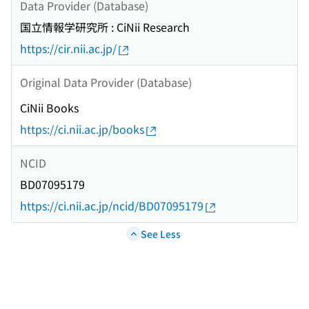
Data Provider (Database)
国立情報学研究所 : CiNii Research
https://cir.nii.ac.jp/
Original Data Provider (Database)
CiNii Books
https://ci.nii.ac.jp/books
NCID
BD07095179
https://ci.nii.ac.jp/ncid/BD07095179
See Less