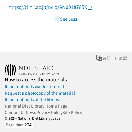
https://ci.nii.ac.jp/ncid/AN0018785X
See Less
言語：日本語
How to access the materials
Read materials via the Internet
Request a photocopy of the material
Read materials at the library
National Diet Library Home Page
Contact Us
News
Privacy Policy
Site Policy
© 2024- National Diet Library, Japan.
204
Page Num.