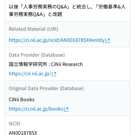
以後「人事労務実務のQ&A」と統合し, 「労働基準&人
事労務実務Q&A」と改題
Related Material (URI)
https://ci.nii.ac.jp/ncid/AN0018785X#entity
Data Provider (Database)
国立情報学研究所 : CiNii Research
https://cir.nii.ac.jp/
Original Data Provider (Database)
CiNii Books
https://ci.nii.ac.jp/books
NCID
AN0018785X