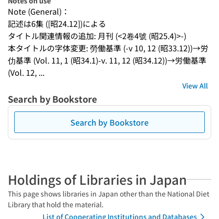
Notes on use
Note (General)：
記述は6集 ([昭24.12])による
タイトル関連情報の追加: 月刊 (<2卷4號 (昭25.4)>-)
本タイトルの字体変更: 勞働基準 (-v 10, 12 (昭33.12))→労
仂基準 (Vol. 11, 1 (昭34.1)-v. 11, 12 (昭34.12))→労働基準 
(Vol. 12, ...
View All
Search by Bookstore
Search by Bookstore
Holdings of Libraries in Japan
This page shows libraries in Japan other than the National Diet
Library that hold the material.
List of Cooperating Institutions and Databases