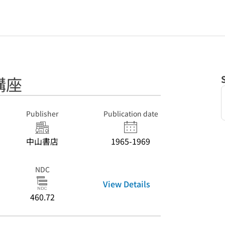
講座
Publisher
Publication date
中山書店
1965-1969
NDC
View Details
460.72