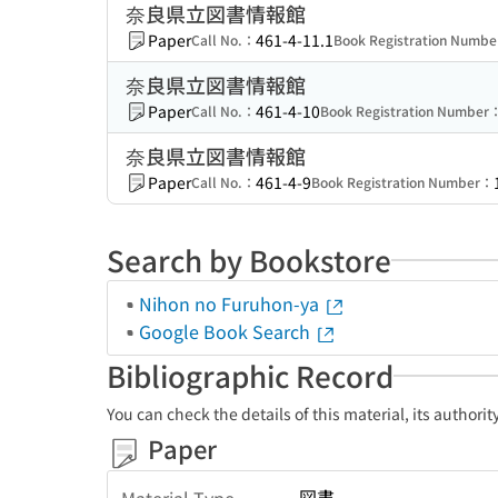
奈良県立図書情報館
Paper
461-4-11.1
Call No.：
Book Registration Numb
奈良県立図書情報館
Paper
461-4-10
Call No.：
Book Registration Number
奈良県立図書情報館
Paper
461-4-9
Call No.：
Book Registration Number：
Search by Bookstore
Nihon no Furuhon-ya
Google Book Search
Bibliographic Record
You can check the details of this material, its authori
Paper
図書
Material Type