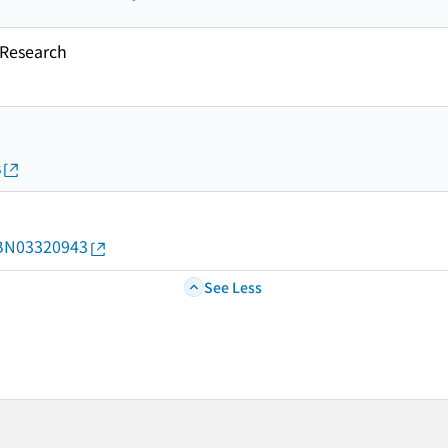
esearch
s
d/BN03320943
See Less