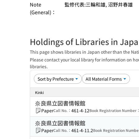
Note
監修代表:三輪和雄, 沼野井春雄
(General)：
Holdings of Libraries in Jap
This page shows libraries in Japan other than the Nati
Please contact your local library for information on ho
libraries.
Kinki
奈良県立図書情報館
Paper
461-4-12
Call No.：
Book Registration Number
奈良県立図書情報館
Paper
461-4-11.2
Call No.：
Book Registration Numb