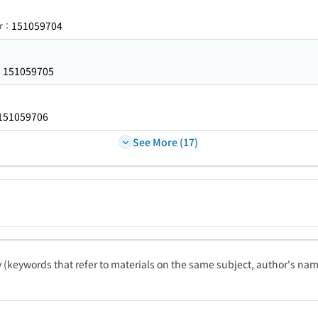
151059704
er：
151059705
：
151059706
See More (17)
ty (keywords that refer to materials on the same subject, author's name