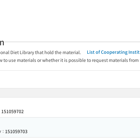
an
List of Cooperating Inst
onal Diet Library that hold the material.
w to use materials or whether it is possible to request materials from
151059702
：
151059703
er：