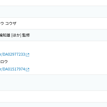
ウ コウザ
三輪知雄 [ほか] 監修
thor/DA02977233
ジロウ
thor/DA01517974