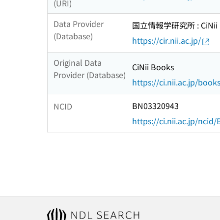
(URI)
Data Provider
国立情報学研究所 : CiNii R
(Database)
https://cir.nii.ac.jp/
Original Data
CiNii Books
Provider (Database)
https://ci.nii.ac.jp/book
BN03320943
NCID
https://ci.nii.ac.jp/nci