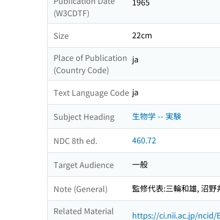
Publication Date
1965
(W3CDTF)
22cm
Size
Place of Publication
ja
(Country Code)
ja
Text Language Code
生物学 -- 実験
Subject Heading
460.72
NDC 8th ed.
一般
Target Audience
監修代表:三輪和雄, 沼野
Note (General)
Related Material
https://ci.nii.ac.jp/nci