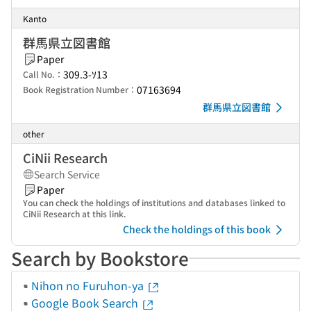
Kanto
群馬県立図書館
Paper
309.3-ｿ13
Call No.：
07163694
Book Registration Number：
群馬県立図書館
other
CiNii Research
Search Service
Paper
You can check the holdings of institutions and databases linked to
CiNii Research at this link.
Check the holdings of this book
Search by Bookstore
Nihon no Furuhon-ya
Google Book Search