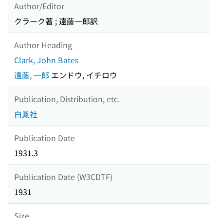
Author/Editor
クラーク著 ; 遠藤一郎訳
Author Heading
Clark, John Bates
遠藤, 一郎
エンドウ, イチロウ
Publication, Distribution, etc.
白鳳社
Publication Date
1931.3
Publication Date (W3CDTF)
1931
Size