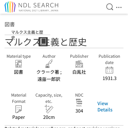
Open Se
Ope
Jump to main content
図書
マルクス主義と歴
史
マルクス主義と歴史
Material type
Author
Publisher
Publication
date
図書
クラーク著 ;
白鳳社
1931.3
遠藤一郎訳
Material
Capacity, size,
NDC
Format
etc.
View
Details
304
Paper
20cm