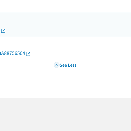
s
d/BA88756504
See Less