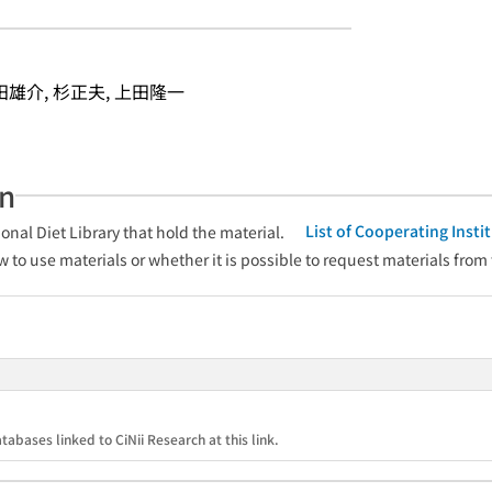
田雄介, 杉正夫, 上田隆一
an
List of Cooperating Inst
onal Diet Library that hold the material.
w to use materials or whether it is possible to request materials from
tabases linked to CiNii Research at this link.