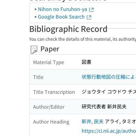
Nihon no Furuhon-ya
Google Book Search
Bibliographic Record
You can check the details of this material, its authori
Paper
図書
Material Type
状態行動地図の圧縮によ
Title
ジョウタイ コウドウ チズ
Title Transcription
研究代表者 新井民夫
Author/Editor
新井, 民夫
アライ, タミ
Author Heading
https://ci.nii.ac.jp/au