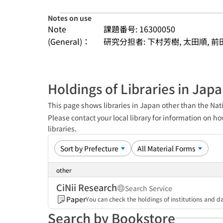
Notes on use
Note
課題番号: 16300050
(General)：
研究分担者: 下村芳樹, 太田順, 前
Holdings of Libraries in Jap
This page shows libraries in Japan other than the Nati
Please contact your local library for information on ho
libraries.
other
CiNii Research
Search Service
Paper
You can check the holdings of institutions and da
Search by Bookstore