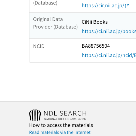
(Database)
https://cir.nii.ac.jp/
Original Data
CiNii Books
Provider (Database)
https://ci.nii.ac.jp/book
BA88756504
NCID
https://ci.nii.ac.jp/nci
How to access the materials
Read materials via the Internet