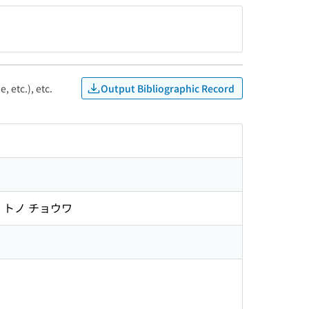
Output Bibliographic Record
, etc.), etc.
 トノ チョウワ