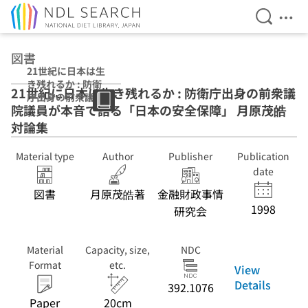
Open Se
Ope
Jump to main content
図書
21世紀に日本は生
き残れるか : 防衛
21世紀に日本は生き残れるか : 防衛庁出身の前衆議
庁出身の前衆議院
院議員が本音で語る「日本の安全保障」 月原茂皓
議員が本音で語る
「日本の安全保
対論集
障」 月原茂皓対
論集
Material type
Author
Publisher
Publication
date
図書
月原茂皓著
金融財政事情
1998
研究会
Material
Capacity, size,
NDC
Format
etc.
View
Details
392.1076
Paper
20cm