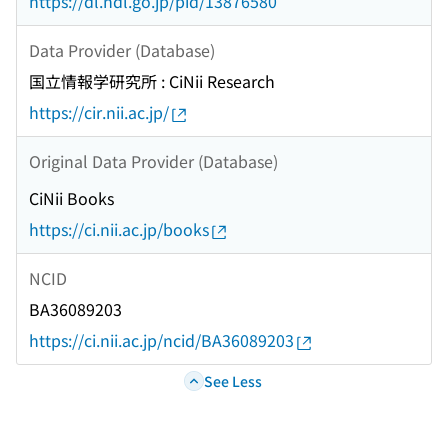
https://dl.ndl.go.jp/pid/13876580
Data Provider (Database)
国立情報学研究所 : CiNii Research
https://cir.nii.ac.jp/
Original Data Provider (Database)
CiNii Books
https://ci.nii.ac.jp/books
NCID
BA36089203
https://ci.nii.ac.jp/ncid/BA36089203
See Less