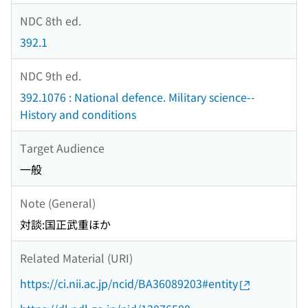
NDC 8th ed.
392.1
NDC 9th ed.
392.1076 : National defence. Military science--
History and conditions
Target Audience
一般
Note (General)
対談:国正武重ほか
Related Material (URI)
https://ci.nii.ac.jp/ncid/BA36089203#entity