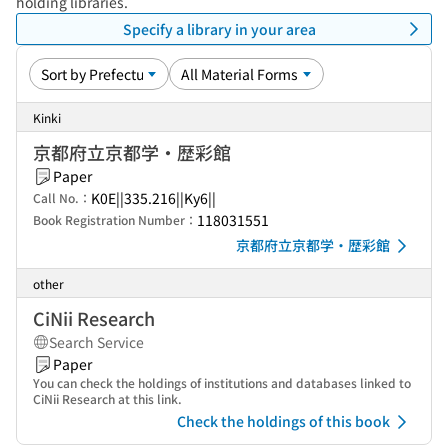
holding libraries.
Specify a library in your area
Kinki
京都府立京都学・歴彩館
Paper
K0E||335.216||Ky6||
Call No.：
118031551
Book Registration Number：
京都府立京都学・歴彩館
other
CiNii Research
Search Service
Paper
You can check the holdings of institutions and databases linked to
CiNii Research at this link.
Check the holdings of this book