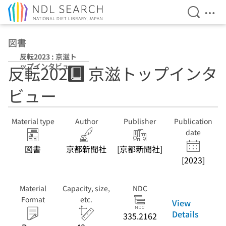
Open Se
Ope
Jump to main content
図書
反転2023 : 京滋ト
ップインタビュー
反転2023 : 京滋トップインタ
ビュー
Material type
Author
Publisher
Publication
date
図書
京都新聞社
[京都新聞社]
[2023]
Material
Capacity, size,
NDC
Format
etc.
View
Details
335.2162