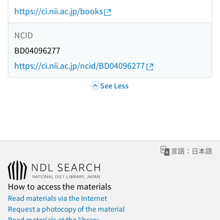
https://ci.nii.ac.jp/books
NCID
BD04096277
https://ci.nii.ac.jp/ncid/BD04096277
See Less
言語：日本語
How to access the materials
Read materials via the Internet
Request a photocopy of the material
Read materials at the library