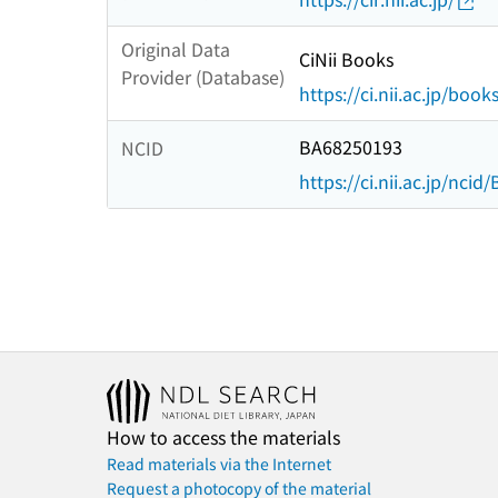
Original Data
CiNii Books
Provider (Database)
https://ci.nii.ac.jp/book
BA68250193
NCID
https://ci.nii.ac.jp/nci
How to access the materials
Read materials via the Internet
Request a photocopy of the material