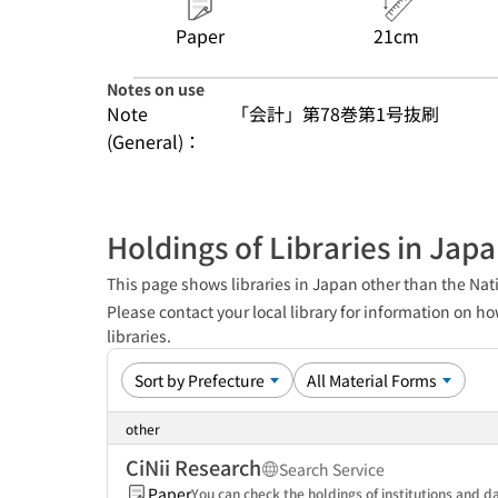
Paper
21cm
Notes on use
Note
「会計」第78巻第1号抜刷
(General)：
Holdings of Libraries in Jap
This page shows libraries in Japan other than the Nati
Please contact your local library for information on ho
libraries.
other
CiNii Research
Search Service
Paper
You can check the holdings of institutions and da