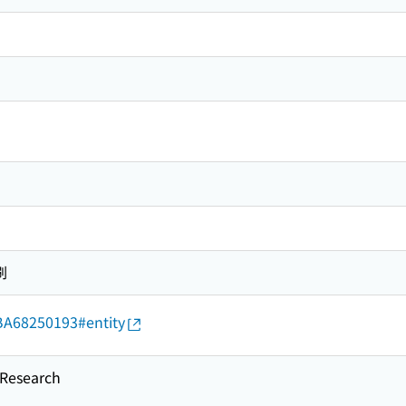
刷
d/BA68250193#entity
esearch