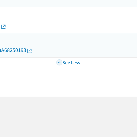
s
d/BA68250193
See Less