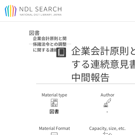
Jump to main content
図書
企業会計原則と関
係諸法令との調整
企業会計原則
に関する連続意見
書 : 大蔵省企業会
する連続意見書
計審議会中間報告
中間報告
Material type
Author
図書
-
Material Format
Capacity, size, etc.