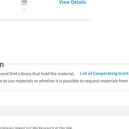
View Details
-
an
List of Cooperating Inst
onal Diet Library that hold the material.
w to use materials or whether it is possible to request materials from
tabases linked to CiNii Research at this link.