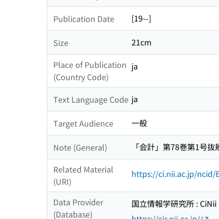
[19--]
Publication Date
21cm
Size
Place of Publication
ja
(Country Code)
ja
Text Language Code
一般
Target Audience
「会計」第78巻第1号抜
Note (General)
Related Material
https://ci.nii.ac.jp/nci
(URI)
Data Provider
国立情報学研究所 : CiNii R
(Database)
https://cir.nii.ac.jp/