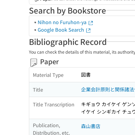
Search by Bookstore
Nihon no Furuhon-ya
Google Book Search
Bibliographic Record
You can check the details of this material, its authori
Paper
図書
Material Type
企業会計原則と関係諸法
Title
キギョウ カイケイ ゲンソ
Title Transcription
イケイ シンギカイ チュ
Publication,
森山書店
Distribution, etc.