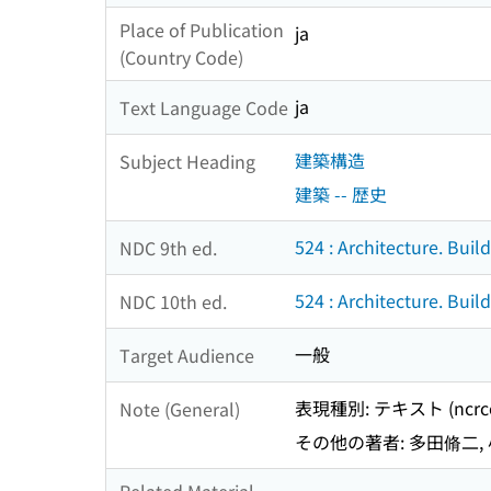
Place of Publication
ja
(Country Code)
ja
Text Language Code
建築構造
Subject Heading
建築 -- 歴史
524 : Architecture. Buil
NDC 9th ed.
524 : Architecture. Buil
NDC 10th ed.
一般
Target Audience
表現種別: テキスト (ncrcon
Note (General)
その他の著者: 多田脩二, 