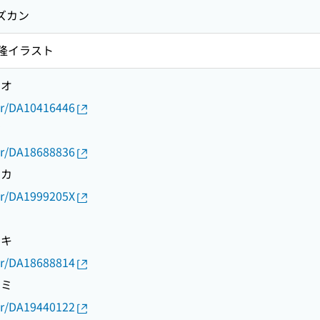
ズカン
越井隆イラスト
サオ
thor/DA10416446
ジ
thor/DA18688836
タカ
thor/DA1999205X
アキ
thor/DA18688814
フミ
thor/DA19440122