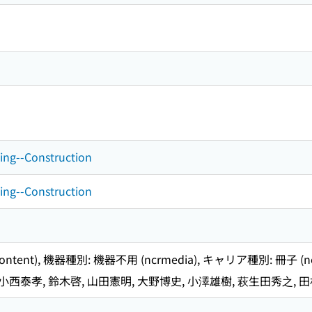
ding--Construction
ding--Construction
tent), 機器種別: 機器不用 (ncrmedia), キャリア種別: 冊子 (ncrc
小西泰孝, 鈴木啓, 山田憲明, 大野博史, 小澤雄樹, 萩生田秀之, 