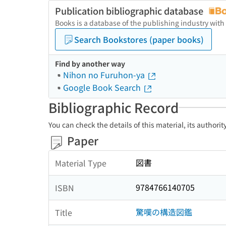
Publication bibliographic database
Books is a database of the publishing industry with
Search Bookstores (paper books)
Find by another way
Nihon no Furuhon-ya
Google Book Search
Bibliographic Record
You can check the details of this material, its authori
Paper
図書
Material Type
9784766140705
ISBN
驚嘆の構造図鑑
Title