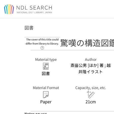
Jump to main content
図書
驚嘆の構造図
The cover of this title could
differ from library to library.
Link to Help Page
Material type
Author
斎藤公男 [ほか] 著 ; 越
井隆イラスト
図書
Material Format
Capacity, size, etc.
Paper
21cm
Notes on use