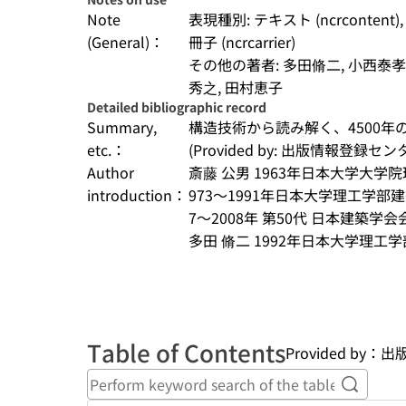
Note
表現種別: テキスト (ncrcontent)
(General)：
冊子 (ncrcarrier)
その他の著者: 多田脩二, 小西泰孝,
秀之, 田村恵子
Detailed bibliographic record
Summary,
構造技術から読み解く、4500年
etc.：
(Provided by: 出版情報登録セ
Author
斎藤 公男 1963年日本大学大
introduction：
973〜1991年日本大学理工学部建築
7〜2008年 第50代 日本建築学
多田 脩二 1992年日本大学理工学
Table of Contents
Provided by
Perform