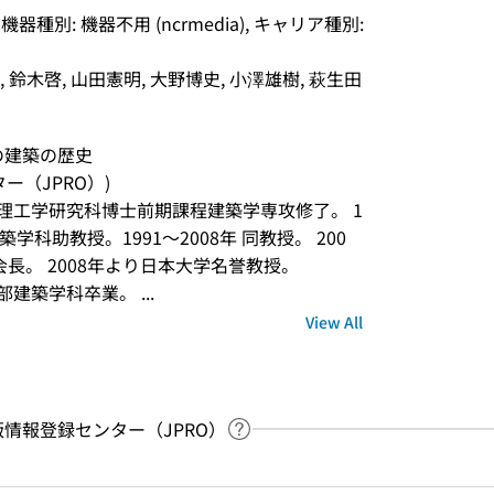
, 機器種別: 機器不用 (ncrmedia), キャリア種別: 
 鈴木啓, 山田憲明, 大野博史, 小澤雄樹, 萩生田
の建築の歴史
ンター（JPRO）)
学院理工学研究科博士前期課程建築学専攻修了。 1
学科助教授。1991〜2008年 同教授。 200
会会長。 2008年より日本大学名誉教授。
部建築学科卒業。 ...
View All
：出版情報登録センター（JPRO）
Link to Help Page
 keyword search of the table of contents