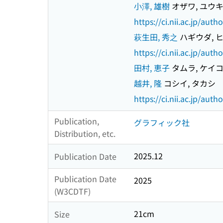
小澤, 雄樹
オザワ, ユウ
https://ci.nii.ac.jp/au
萩生田, 秀之
ハギウダ, 
https://ci.nii.ac.jp/au
田村, 恵子
タムラ, ケイ
越井, 隆
コシイ, タカシ
https://ci.nii.ac.jp/au
Publication,
グラフィック社
Distribution, etc.
2025.12
Publication Date
Publication Date
2025
(W3CDTF)
21cm
Size