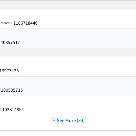
1106718446
Number：
140857517
13973425
7100535735
1102814854
See More (34)