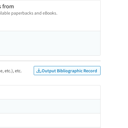
s from
vailable paperbacks and eBooks.
Output Bibliographic Record
, etc.), etc.