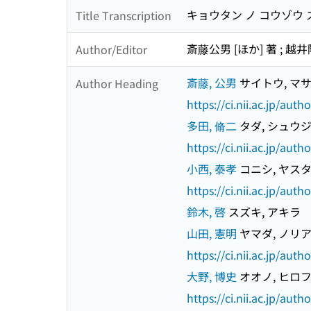
キョウタン ノ コウゾウ 
Title Transcription
斎藤公男 [ほか] 著 ; 
Author/Editor
斎藤, 公男
サイトウ, マ
Author Heading
https://ci.nii.ac.jp/au
多田, 脩二
タダ, シュウ
https://ci.nii.ac.jp/au
小西, 泰孝
コニシ, ヤス
https://ci.nii.ac.jp/au
鈴木, 啓
スズキ, アキラ
山田, 憲明
ヤマダ, ノリ
https://ci.nii.ac.jp/au
大野, 博史
オオノ, ヒロ
https://ci.nii.ac.jp/au