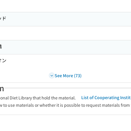
ッド
橋
オン
See More (73)
an
List of Cooperating Inst
onal Diet Library that hold the material.
w to use materials or whether it is possible to request materials from