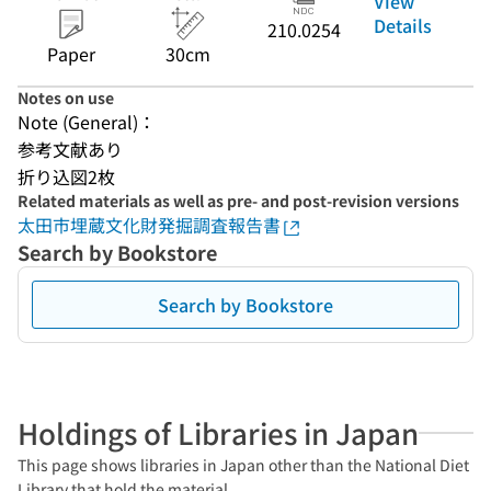
View
Details
210.0254
Paper
30cm
Notes on use
Note (General)：
参考文献あり
折り込図2枚
Related materials as well as pre- and post-revision versions
太田市埋蔵文化財発掘調査報告書
Search by Bookstore
Search by Bookstore
Holdings of Libraries in Japan
This page shows libraries in Japan other than the National Diet
Library that hold the material.