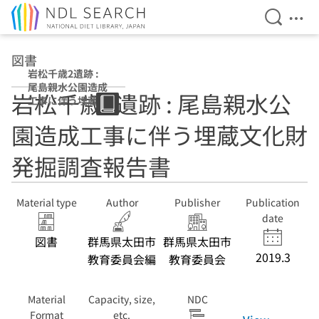
Open Se
Ope
Jump to main content
図書
岩松千歳2遺跡 :
尾島親水公園造成
岩松千歳2遺跡 : 尾島親水公
工事に伴う埋蔵文
化財発掘調査報告
園造成工事に伴う埋蔵文化財
書
発掘調査報告書
Material type
Author
Publisher
Publication
date
図書
群馬県太田市
群馬県太田市
2019.3
教育委員会編
教育委員会
Material
Capacity, size,
NDC
Format
etc.