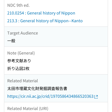
NDC 9th ed.
210.0254 : General history of Nippon
213.3 : General history of Nippon--Kanto
Target Audience
一般
Note (General)
参考文献あり
折り込図2枚
Related Material
太田市埋蔵文化財発掘調査報告書
https://cir.nii.ac.jp/crid/1970586434866520363
Related Material (URI)