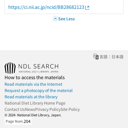
https://ci.nii.ac.jp/ncid/BB28682123
See Less
言語：日本語
How to access the materials
Read materials via the Internet
Request a photocopy of the material
Read materials at the library
National Diet Library Home Page
Contact Us
News
Privacy Policy
Site Policy
© 2024- National Diet Library, Japan.
204
Page Num.