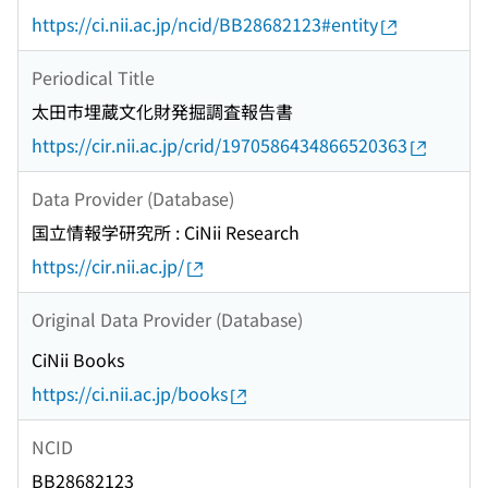
https://ci.nii.ac.jp/ncid/BB28682123#entity
Periodical Title
太田市埋蔵文化財発掘調査報告書
https://cir.nii.ac.jp/crid/1970586434866520363
Data Provider (Database)
国立情報学研究所 : CiNii Research
https://cir.nii.ac.jp/
Original Data Provider (Database)
CiNii Books
https://ci.nii.ac.jp/books
NCID
BB28682123