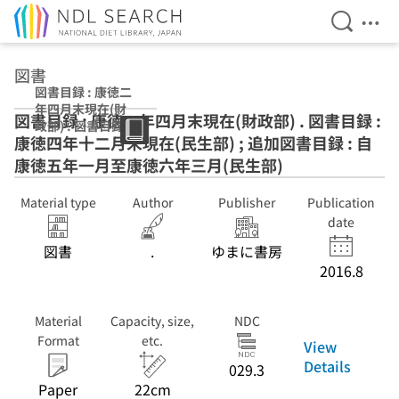
Open Se
Ope
Jump to main content
図書
図書目録 : 康徳二
年四月末現在(財
図書目録 : 康徳二年四月末現在(財政部) . 図書目録 :
政部) . 図書目録 :
康徳四年十二月末現在(民生部) ; 追加図書目録 : 自
康徳四年十二月末
現在(民生部) ; 追
康徳五年一月至康徳六年三月(民生部)
加図書目録 : 自康
徳五年一月至康徳
Material type
Author
Publisher
Publication
六年三月(民生部)
date
図書
.
ゆまに書房
2016.8
Material
Capacity, size,
NDC
Format
etc.
View
Details
029.3
Paper
22cm