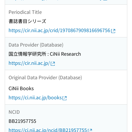
Periodical Title
書誌書目シリーズ
https://cir.nii.ac.jp/crid/1970867909816696756
Data Provider (Database)
国立情報学研究所 : CiNii Research
https://cir.nii.ac.jp/
Original Data Provider (Database)
CiNii Books
https://ci.nii.ac.jp/books
NCID
BB21957755
https://ci.nii.ac.jp/ncid/BB21957755