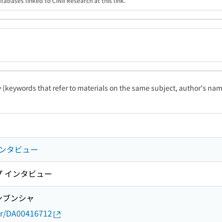
tabases linked to CiNii Research at this link.
ty (keywords that refer to materials on the same subject, author's name
プインタビュー
ップ インタビュー
ンブンシャ
thor/DA00416712