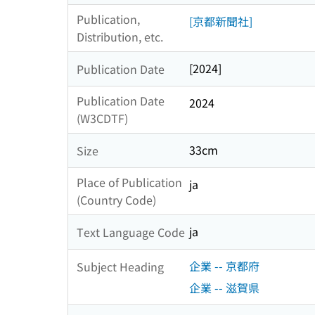
Publication,
[京都新聞社]
Distribution, etc.
[2024]
Publication Date
Publication Date
2024
(W3CDTF)
33cm
Size
Place of Publication
ja
(Country Code)
ja
Text Language Code
企業 -- 京都府
Subject Heading
企業 -- 滋賀県