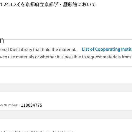
9-2024.1.23)を京都府立京都学・歴彩館において
an
List of Cooperating Inst
onal Diet Library that hold the material.
w to use materials or whether it is possible to request materials from
118034775
ion Number：