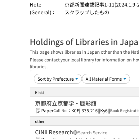
Note
京都新聞連載記事1-11(2024.1.
(General)：
スクラップしたもの
Holdings of Libraries in Jap
This page shows libraries in Japan other than the Nati
Please contact your local library for information on ho
libraries.
Kinki
京都府立京都学・歴彩館
Paper
K0E||335.216||Ky6||
Call No.：
Book Registrat
other
CiNii Research
Search Service