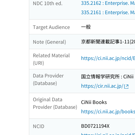
335.2162 : Enterprise.
NDC 10th ed.
335.2161 : Enterprise.
一般
Target Audience
京都新聞連載記事1-11(2
Note (General)
Related Material
https://ci.nii.ac.jp/nci
(URI)
Data Provider
国立情報学研究所 : CiNii R
(Database)
https://cir.nii.ac.jp/
Original Data
CiNii Books
Provider (Database)
https://ci.nii.ac.jp/book
BD0721194X
NCID