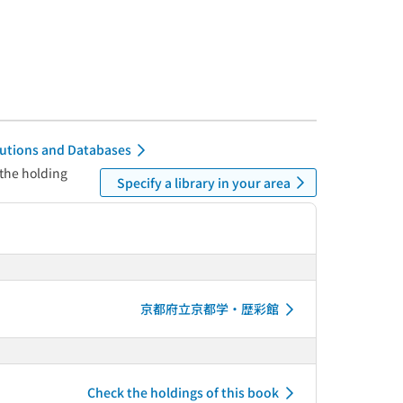
itutions and Databases
 the holding
Specify a library in your area
京都府立京都学・歴彩館
Check the holdings of this book