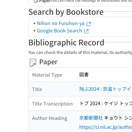
Paper
You can check the holdings of institutions and da
Search by Bookstore
Nihon no Furuhon-ya
Google Book Search
Bibliographic Record
You can check the details of this material, its authori
Paper
図書
Material Type
翔ぶ2024 : 京滋トッ
Title
トブ 2024 : ケイジ ト
Title Transcription
京都新聞社
キョウト シ
Author Heading
https://ci.nii.ac.jp/au