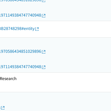
rid/1971149384747740948
d/BB28748298#entity
rid/1970586434851029896
rid/1971149384747740948
esearch
s