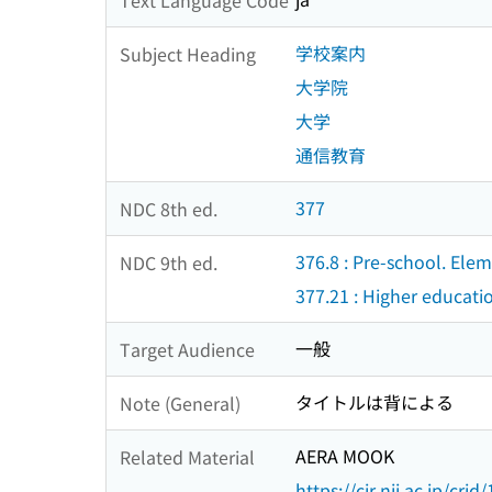
学校案内
Subject Heading
大学院
大学
通信教育
377
NDC 8th ed.
376.8 : Pre-school. El
NDC 9th ed.
377.21 : Higher educati
一般
Target Audience
タイトルは背による
Note (General)
AERA MOOK
Related Material
https://cir.nii.ac.jp/c