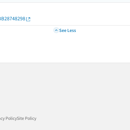
d/BB28748298
See Less
acy Policy
Site Policy