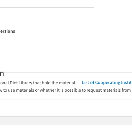
versions
an
List of Cooperating Inst
onal Diet Library that hold the material.
w to use materials or whether it is possible to request materials from