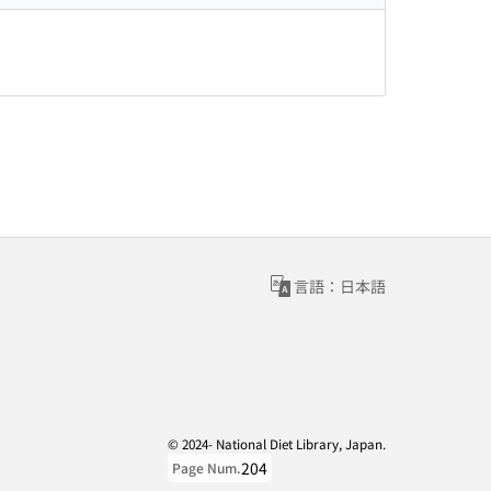
言語：日本語
© 2024- National Diet Library, Japan.
204
Page Num.