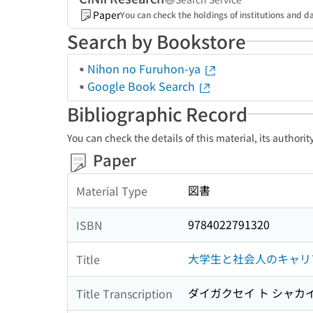
Paper
You can check the holdings of institutions and da
Search by Bookstore
Nihon no Furuhon-ya
Google Book Search
Bibliographic Record
You can check the details of this material, its authori
Paper
図書
Material Type
9784022791320
ISBN
大学生と社会人のキャリ
Title
ダイガクセイ ト シャカ
Title Transcription