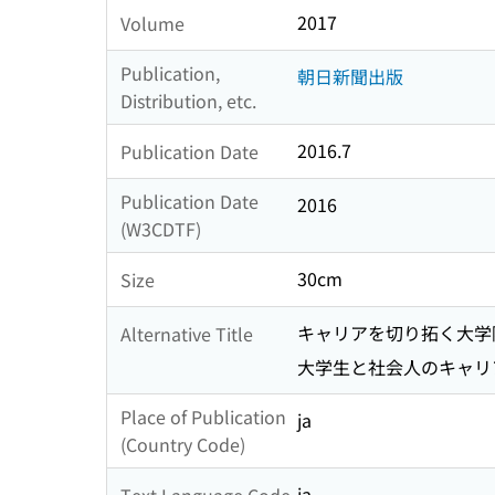
2017
Volume
Publication,
朝日新聞出版
Distribution, etc.
2016.7
Publication Date
Publication Date
2016
(W3CDTF)
30cm
Size
キャリアを切り拓く大学
Alternative Title
大学生と社会人のキャリ
Place of Publication
ja
(Country Code)
ja
Text Language Code