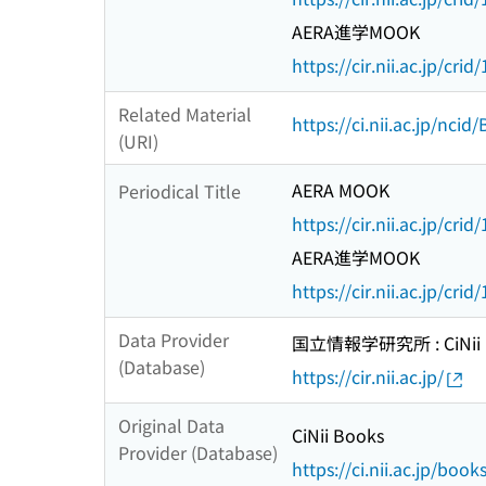
AERA進学MOOK
https://cir.nii.ac.jp/c
Related Material
https://ci.nii.ac.jp/nci
(URI)
AERA MOOK
Periodical Title
https://cir.nii.ac.jp/c
AERA進学MOOK
https://cir.nii.ac.jp/c
Data Provider
国立情報学研究所 : CiNii R
(Database)
https://cir.nii.ac.jp/
Original Data
CiNii Books
Provider (Database)
https://ci.nii.ac.jp/book