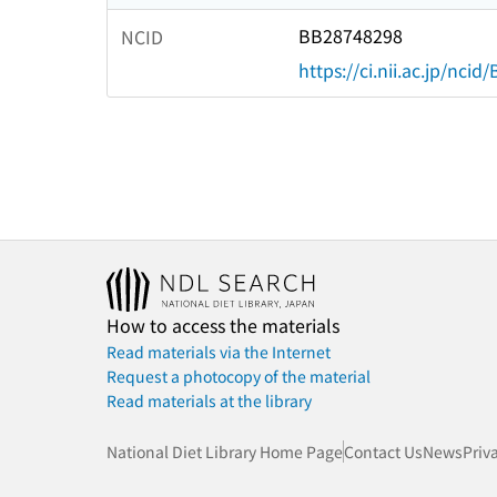
BB28748298
NCID
https://ci.nii.ac.jp/nci
How to access the materials
Read materials via the Internet
Request a photocopy of the material
Read materials at the library
National Diet Library Home Page
Contact Us
News
Priv