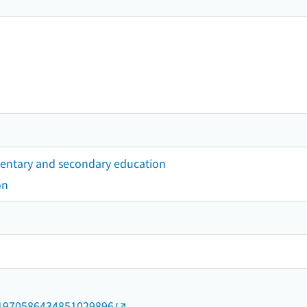
ementary and secondary education
on
rid/1970586434851029896