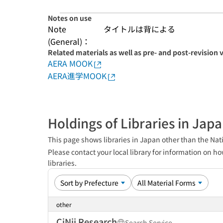
Notes on use
Note
タイトルは背による
(General)：
Related materials as well as pre- and post-revision 
AERA MOOK
AERA進学MOOK
Holdings of Libraries in Jap
This page shows libraries in Japan other than the Nati
Please contact your local library for information on ho
libraries.
other
CiNii Research
Search Service