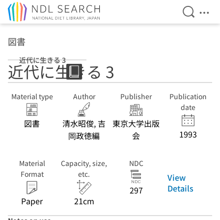
Open Se
Ope
Jump to main content
図書
近代に生きる 3
近代に生きる 3
Material type
Author
Publisher
Publication
date
図書
清水昭俊, 吉
東京大学出版
1993
岡政徳編
会
Material
Capacity, size,
NDC
Format
etc.
View
Details
297
Paper
21cm