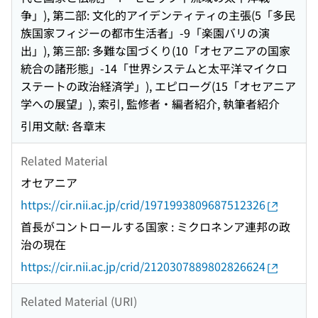
争」), 第二部: 文化的アイデンティティの主張(5「多民
族国家フィジーの都市生活者」-9「楽園バリの演
出」), 第三部: 多難な国づくり(10「オセアニアの国家
統合の諸形態」-14「世界システムと太平洋マイクロ
ステートの政治経済学」), エピローグ(15「オセアニア
学への展望」), 索引, 監修者・編者紹介, 執筆者紹介
引用文献: 各章末
Related Material
オセアニア
https://cir.nii.ac.jp/crid/1971993809687512326
首長がコントロールする国家 : ミクロネンア連邦の政
治の現在
https://cir.nii.ac.jp/crid/2120307889802826624
Related Material (URI)