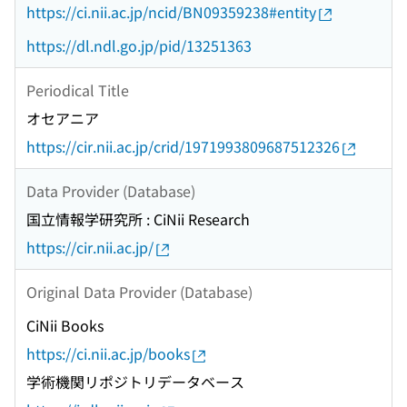
https://ci.nii.ac.jp/ncid/BN09359238#entity
https://dl.ndl.go.jp/pid/13251363
Periodical Title
オセアニア
https://cir.nii.ac.jp/crid/1971993809687512326
Data Provider (Database)
国立情報学研究所 : CiNii Research
https://cir.nii.ac.jp/
Original Data Provider (Database)
CiNii Books
https://ci.nii.ac.jp/books
学術機関リポジトリデータベース