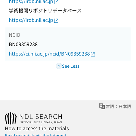
https://irdb.nii.ac.jp
学術機関リポジトリデータベース
https://irdb.nii.ac.jp
NCID
BN09359238
https://ci.nii.ac.jp/ncid/BN09359238
See Less
言語：日本語
How to access the materials
Read materials via the Internet