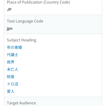
Place of Publication (Country Code)
JP
Text Language Code
jpn
Subject Heading
年の差婚
代議士
政界
未亡人
財産
ドロ沼
愛人
Target Audience