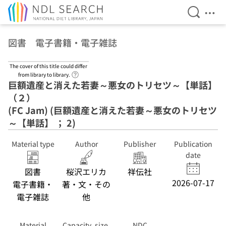
Open Se
Ope
Jump to main content
図書 電子書籍・電子雑誌
The cover of this title could differ
Link to Help Page
from library to library.
巨額遺産と消えた若妻～悪女のトリセツ～【単話】
（２）
(FC Jam) (巨額遺産と消えた若妻～悪女のトリセツ
～【単話】 ； 2)
Material type
Author
Publisher
Publication
date
図書
桜沢エリカ
祥伝社
2026-07-17
電子書籍・
著・文・その
電子雑誌
他
Material
Capacity, size,
NDC