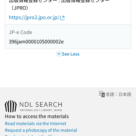
出版情報登録センター : 出版情報登録センター
（JPRO）
https://jpro2.jpo.or.jp/
JP-e Code
396jam0000105000002e
See Less
言語：日本語
How to access the materials
Read materials via the Internet
Request a photocopy of the material