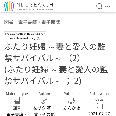
Open Se
Ope
Jump to main content
図書 電子書籍・電子雑誌
The cover of this title could differ
Link to Help Page
from library to library.
ふたり妊婦 ～妻と愛人の監
禁サバイバル～ （2）
(ふたり妊婦 ～妻と愛人の監
禁サバイバル～ ； 2)
Material type
Author
Publisher
Publication
date
図書
桜サク 著・
ぶんか社
2021-02-27
電子書籍・
文・その他