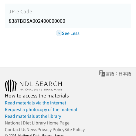
JP-e Code
8387BDSA002400000000
See Less
言語：日本語
How to access the materials
Read materials via the Internet
Request a photocopy of the material
Read materials at the library
National Diet Library Home Page
Contact Us
News
Privacy Policy
Site Policy
© 2024- National Diet Library, Japan.