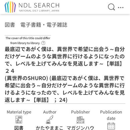
Open Se
Ope
Jump to main content
図書 電子書籍・電子雑誌
The cover of this title could differ
Link to Help Page
from library to library.
最底辺であがく僕は、異世界で希望に出会う～自分
だけゲームのような異世界に行けるようになったの
で、レベルを上げてみんなを見返します～【単話】
２４
(異世界のSHURO) (最底辺であがく僕は、異世界で
希望に出会う～自分だけゲームのような異世界に行
けるようになったので、レベルを上げてみんなを見
返します～【単話】 ； 24)
Material type
Author
Publisher
Publication
date
図書
かたやままこ
マガジンハウ