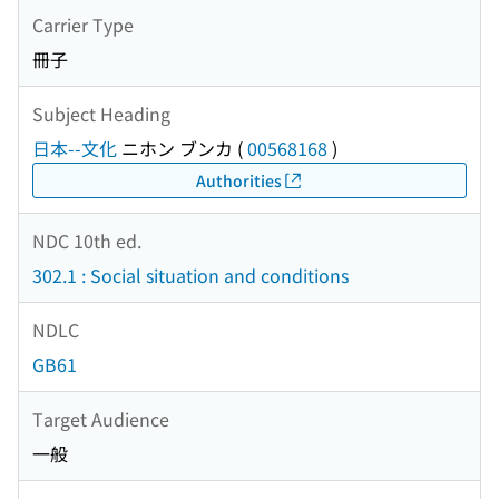
Carrier Type
冊子
Subject Heading
日本--文化
ニホン ブンカ
(
00568168
)
Authorities
NDC 10th ed.
302.1 : Social situation and conditions
NDLC
GB61
Target Audience
一般