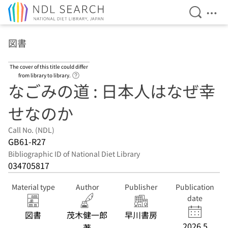
Open Se
Ope
Jump to main content
図書
The cover of this title could differ
Link to Help Page
from library to library.
なごみの道 : 日本人はなぜ幸
せなのか
Call No. (NDL)
GB61-R27
Bibliographic ID of National Diet Library
034705817
Material type
Author
Publisher
Publication
date
図書
茂木健一郎
早川書房
2026.5
著