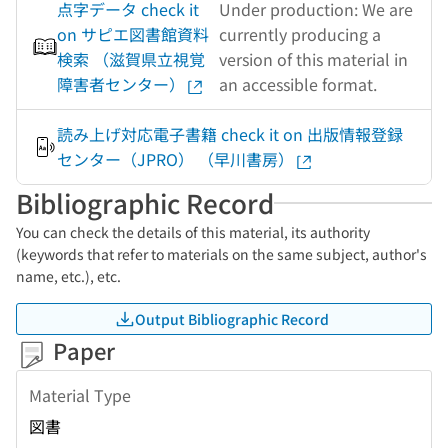
点字データ check it
Under production: We are
on サピエ図書館資料
currently producing a
検索 （滋賀県立視覚
version of this material in
障害者センター）
an accessible format.
読み上げ対応電子書籍 check it on 出版情報登録
センター（JPRO） （早川書房）
Bibliographic Record
You can check the details of this material, its authority
(keywords that refer to materials on the same subject, author's
name, etc.), etc.
Output Bibliographic Record
Paper
Material Type
図書