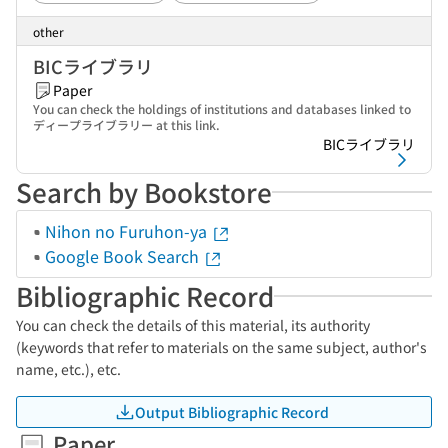
other
BICライブラリ
Paper
You can check the holdings of institutions and databases linked to
ディープライブラリー at this link.
BICライブラリ
Search by Bookstore
Nihon no Furuhon-ya
Google Book Search
Bibliographic Record
You can check the details of this material, its authority
(keywords that refer to materials on the same subject, author's
name, etc.), etc.
Output Bibliographic Record
Paper