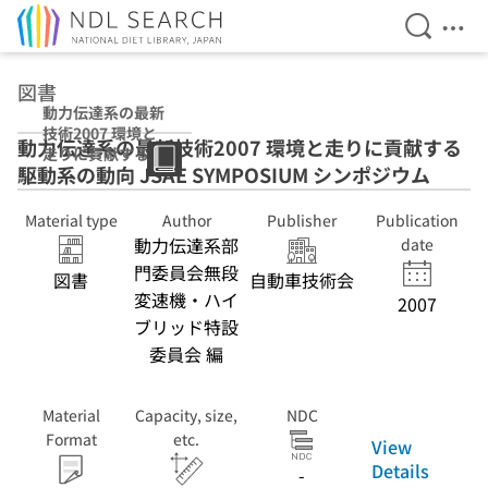
Open Se
Ope
Jump to main content
図書
動力伝達系の最新
技術2007 環境と
動力伝達系の最新技術2007 環境と走りに貢献する
走りに貢献する駆
駆動系の動向 JSAE SYMPOSIUM シンポジウム
動系の動向 JSAE
SYMPOSIUM シ
ンポジウム
Material type
Author
Publisher
Publication
動力伝達系部
date
門委員会無段
図書
自動車技術会
変速機・ハイ
2007
ブリッド特設
委員会 編
Material
Capacity, size,
NDC
Format
etc.
View
Details
-