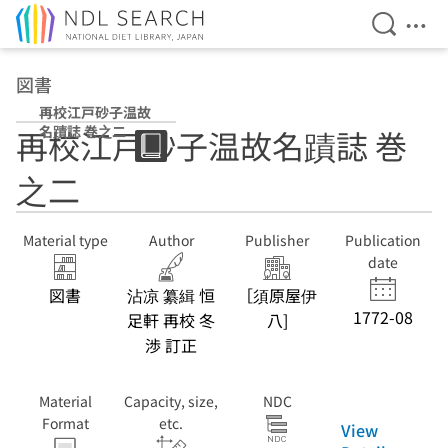
Open Se
Ope
Jump to main content
図書
再校江戸砂子温故
名蹟誌 巻之二
再校江戸砂子温故名蹟誌 巻
之二
Material type
Author
Publisher
Publication
date
図書
沾凉 纂緝 恒
［須原屋伊
1772-08
足軒 再校 冬
八]
渉 訂正
Material
Capacity, size,
NDC
Format
etc.
View