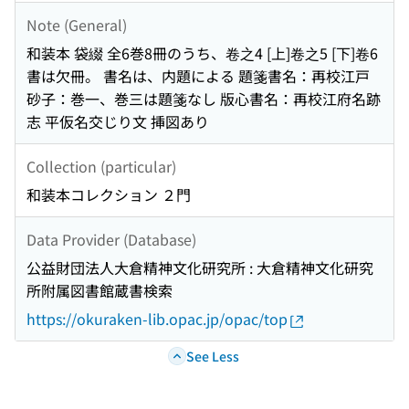
Note (General)
和装本 袋綴 全6巻8冊のうち、卷之4 [上]卷之5 [下]卷6
書は欠冊。 書名は、内題による 題箋書名：再校江戸
砂子：巻一、巻三は題箋なし 版心書名：再校江府名跡
志 平仮名交じり文 挿図あり
Collection (particular)
和装本コレクション ２門
Data Provider (Database)
公益財団法人大倉精神文化研究所 : 大倉精神文化研究
所附属図書館蔵書検索
https://okuraken-lib.opac.jp/opac/top
See Less