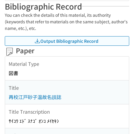
Bibliographic Record
You can check the details of this material, its authority
(keywords that refer to materials on the same subject, author's
name, etc.), etc.
Output Bibliographic Record
Paper
Material Type
図書
Title
再校江戸砂子温故名蹟誌
Title Transcription
ｻｲｺｳ ｴﾄﾞ ｽﾅｺﾞ ｵﾝｺ ﾒｲｾｷｼ