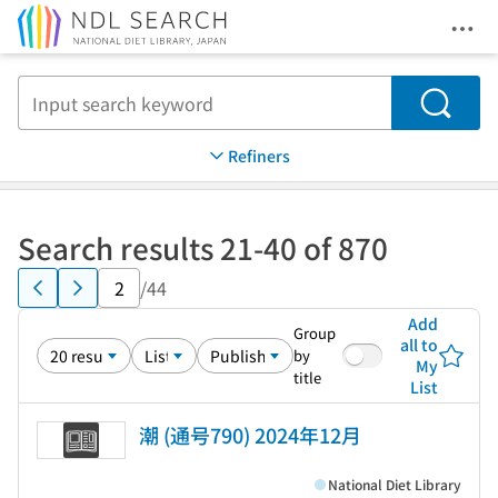
Ope
Jump to main content
Search
Refiners
Search results 21-40 of 870
/44
Add
Group
all to
by
My
title
List
潮 (通号790) 2024年12月
National Diet Library