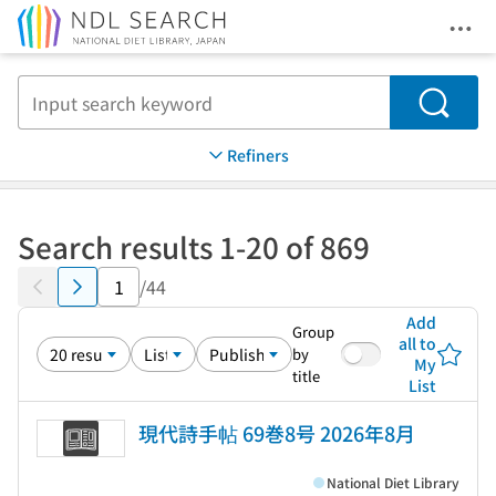
Ope
Jump to main content
Search
Refiners
Search results 1-20 of 869
/44
Add
Group
all to
by
My
title
List
現代詩手帖 69巻8号 2026年8月
National Diet Library