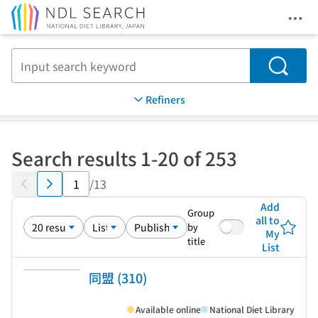
Ope
Jump to main content
Search
Refiners
Search results 1-20 of 253
/13
Add
Group
all to
by
My
title
List
同盟 (310)
Available online
National Diet Library