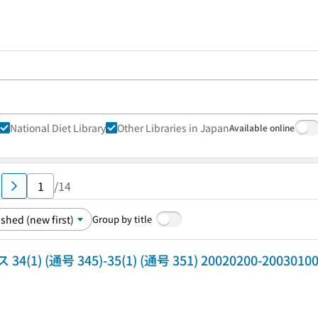
National Diet Library
Other Libraries in Japan
Available online
/14
Group by title
(通号 345)-35(1) (通号 351) 20020200-2003010