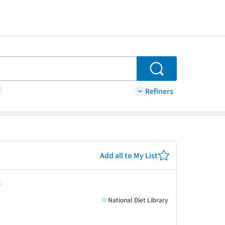
Search
Refiners
Add all to My List
0
National Diet Library