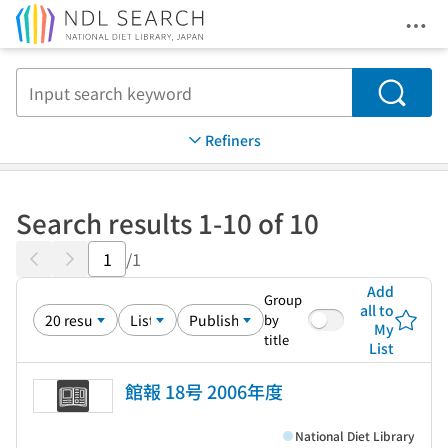
Ope
Jump to main content
Search
Refiners
Search results 1-10 of 10
/1
Add
Group
all to
by
My
title
List
館報 18号 2006年度
National Diet Library