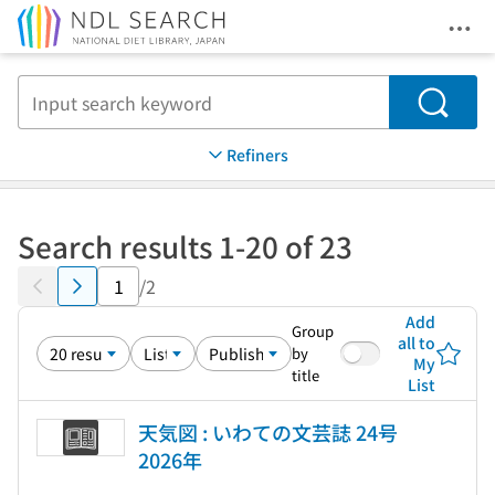
Ope
Jump to main content
Search
Refiners
Search results 1-20 of 23
/2
Add
Group
all to
by
My
title
List
天気図 : いわての文芸誌 24号
2026年