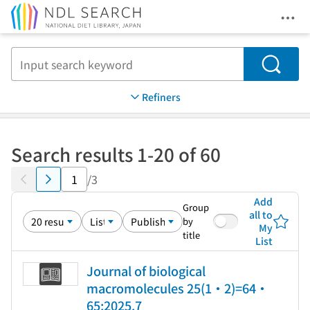
Ope
Jump to main content
Search
Refiners
Search results 1-20 of 60
/3
Add
Group
all to
by
My
title
List
Journal of biological
macromolecules 25(1・2)=64・
65:2025.7