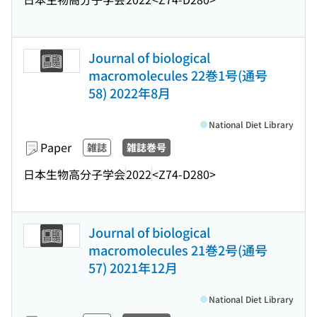
Journal of biological
macromolecules 22巻1号(通号
58) 2022年8月
National Diet Library
Paper
雑誌
雑誌巻号
日本生物高分子学会
2022
<Z74-D280>
Journal of biological
macromolecules 21巻2号(通号
57) 2021年12月
National Diet Library