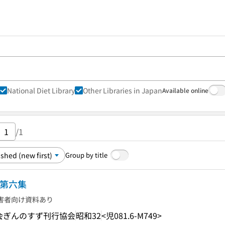
National Diet Library
Other Libraries in Japan
Available online
/1
Group by title
庫第六集
害者向け資料あり
会ぎんのすず刊行協会
昭和32
<児081.6-M749>