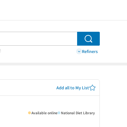
Search
Refiners
Add all to My List
Available online
National Diet Library