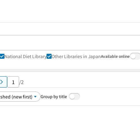
National Diet Library
Other Libraries in Japan
Available online
/2
Group by title