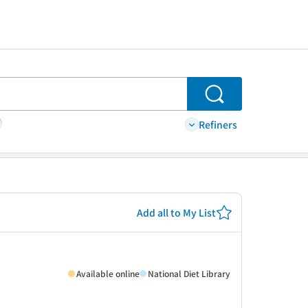
Search
Refiners
Add all to My List
Available online
National Diet Library