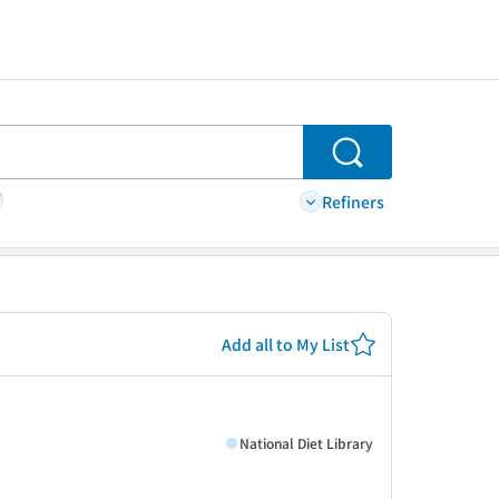
Search
Refiners
Add all to My List
National Diet Library