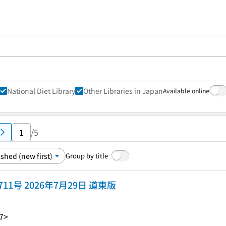
National Diet Library
Other Libraries in Japan
Available online
/5
Group by title
y 1711号 2026年7月29日 道東版
7>