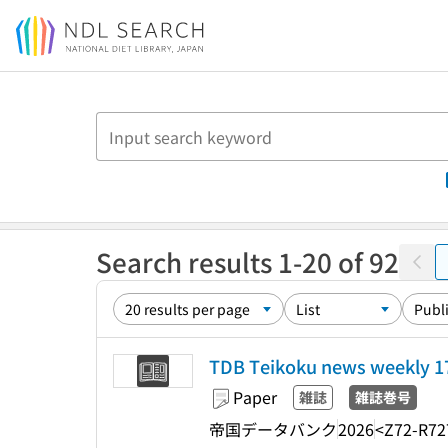
Jump to main content
Search results 1-20 of 92
TDB Teikoku news weekl
Paper
雑誌
雑誌巻号
帝国データバンク
2026
<Z72-R72