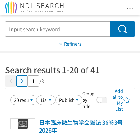
Ope
Jump to main content
Search
Refiners
Search results 1-20 of 41
/3
Add
Group
all to
by
My
title
List
日本臨床微生物学会雑誌 36巻3号
2026年