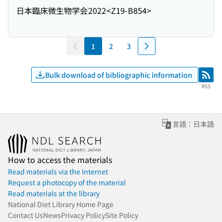
日本臨床微生物学会
2022
<Z19-B854>
1
2
3
Bulk download of bibliographic information
RSS
RSS
言語：日本語
How to access the materials
Read materials via the Internet
Request a photocopy of the material
Read materials at the library
National Diet Library Home Page
Contact Us
News
Privacy Policy
Site Policy