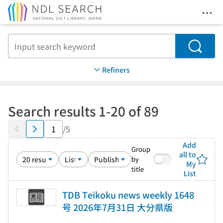
Ope
Jump to main content
Search
Refiners
Search results 1-20 of 89
/5
Add
Group
all to
by
My
title
List
TDB Teikoku news weekly 1648
号 2026年7月31日 大分県版