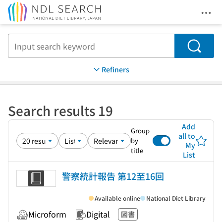
Ope
Jump to main content
Search
Refiners
Search results 19
Add
Group
all to
by
My
title
List
警察統計報告 第12至16回
Available online
National Diet Library
Microform
Digital
図書