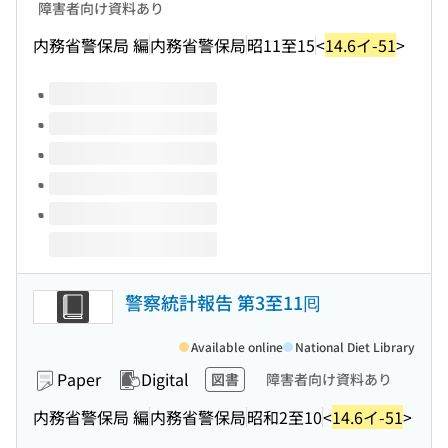
障害者向け資料あり
内務省警保局 編
内務省警保局
昭11至15
<
14.6イ-51
>
Volumes of this title
警察統計報告 第3至11囘
Available online
National Diet Library
Paper
Digital
図書
障害者向け資料あり
内務省警保局 編
内務省警保局
昭和2至10
<
14.6イ-51
>