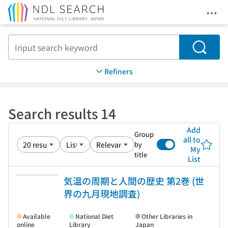
Ope
Jump to main content
Search
Refiners
Search results 14
Add
Group
all to
by
My
title
List
気温の周期と人間の歴史 第2巻 (世
界の九月現地調査)
Available
National Diet
Other Libraries in
online
Library
Japan