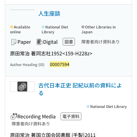
人生座談
Available
National Diet
Other Libraries in
online
Library
Japan
Paper
Digital
図書
障害者向け資料あり
原田常治 著
同志社
1952
<159-H228z>
00007594
Author Heading (ID)
古代日本正史 記紀以前の資料によ
る
National Diet Library
Recording Media
電子資料
障害者向け資料あり
原田常治 著
国立国会図書館 (手製)
2011