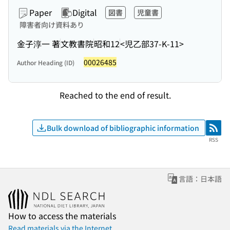
Paper
Digital
図書
児童書
障害者向け資料あり
金子淳一 著
文教書院
昭和12
<児乙部37-K-11>
00026485
Author Heading (ID)
Reached to the end of result.
Bulk download of bibliographic information
RSS
RSS
言語：日本語
How to access the materials
Read materials via the Internet