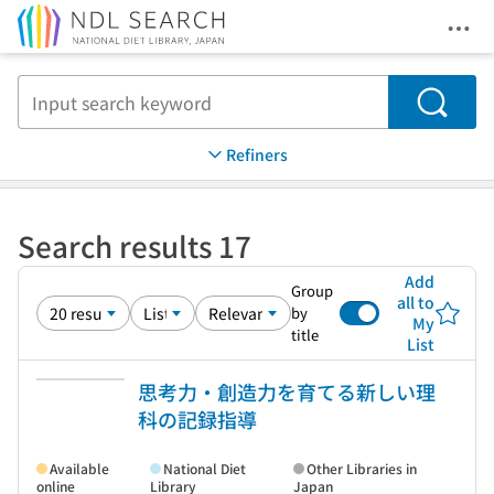
Ope
Jump to main content
Search
Refiners
Search results 17
Add
Group
all to
by
My
title
List
思考力・創造力を育てる新しい理
科の記録指導
Available
National Diet
Other Libraries in
online
Library
Japan