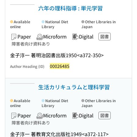
六年の理科指導 : 単元学習
Available
National Diet
Other Libraries in
online
Library
Japan
Paper
Microform
Digital
図書
障害者向け資料あり
金子淳一 著
明治図書出版
1950
<a372-350>
00026485
Author Heading (ID)
生活カリキュラムと理科学習
Available
National Diet
Other Libraries in
online
Library
Japan
Paper
Microform
Digital
図書
障害者向け資料あり
金子淳一 著
教育文化出版社
1949
<a372-117>