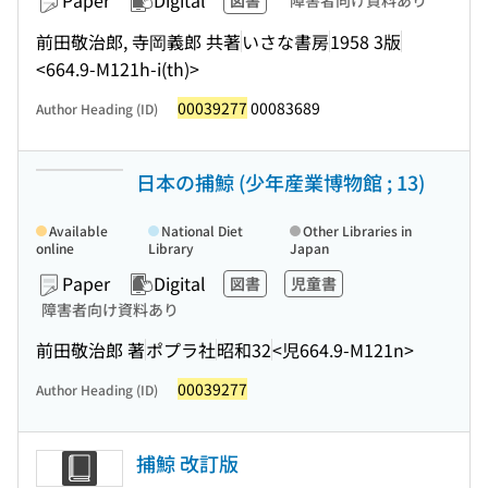
Paper
Digital
図書
障害者向け資料あり
前田敬治郎, 寺岡義郎 共著
いさな書房
1958 3版
<664.9-M121h-i(th)>
00039277
00083689
Author Heading (ID)
日本の捕鯨 (少年産業博物館 ; 13)
Available
National Diet
Other Libraries in
online
Library
Japan
Paper
Digital
図書
児童書
障害者向け資料あり
前田敬治郎 著
ポプラ社
昭和32
<児664.9-M121n>
00039277
Author Heading (ID)
捕鯨 改訂版