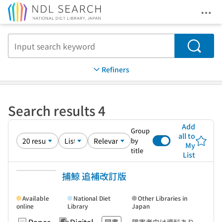
Ope
Jump to main content
Search
Refiners
Search results 4
Add
Group
all to
by
My
title
List
捕鯨 追補改訂版
Available
National Diet
Other Libraries in
online
Library
Japan