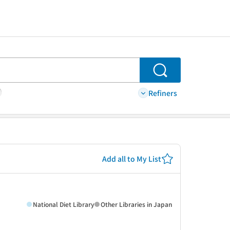
Search
Refiners
Add all to My List
National Diet Library
Other Libraries in Japan