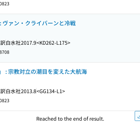
0823
: ヴァン・クライバーンと冷戦
 訳
白水社
2017.9
<KD262-L175>
8708
 : 宗教対立の潮目を変えた大航海
 訳
白水社
2013.8
<GG134-L1>
0823
Reached to the end of result.