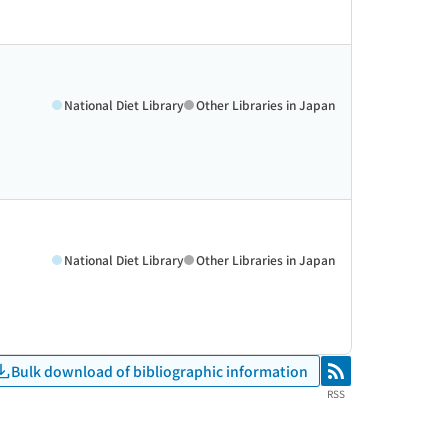
National Diet Library
Other Libraries in Japan
National Diet Library
Other Libraries in Japan
Bulk download of bibliographic information
RSS
RSS