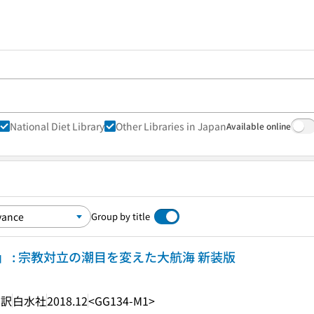
National Diet Library
Other Libraries in Japan
Available online
Group by title
 : 宗教対立の潮目を変えた大航海 新装版
 訳
白水社
2018.12
<GG134-M1>