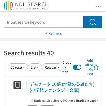
Ope
Jump to main content
Search
Refiners
Search results 40
Add
Group
all to
by
My
title
List
デモナータ 10幕 (地獄の英雄たち)
(小学館ファンタジー文庫)
National Diet Library
Other Libraries in Japan