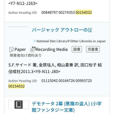
<Y7-N12-J263>
00848797 00274353
00154032
Author Heading (ID)
バージャック アウトローの掟
National Diet Library
Other Libraries in Japan
Paper
Recording Media
図書
児童書
障害者向け資料あり
S.F.サイード 著, 金原瑞人, 相山夏奏 訳, 田口智子 絵
偕成社
2011.3
<Y9-N11-J80>
01115042 00164726 00993725
Author Heading (ID)
00154032
デモナータ 2幕 (悪魔の盗人) (小学
館ファンタジー文庫)