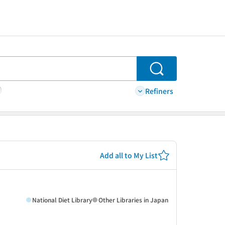
Search
Refiners
Add all to My List
National Diet Library
Other Libraries in Japan