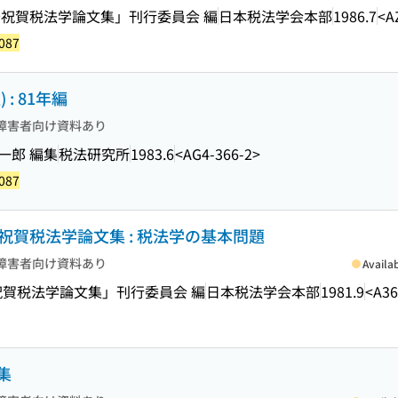
祝賀税法学論文集」刊行委員会 編
日本税法学会本部
1986.7
<A
087
: 81年編
障害者向け資料あり
一郎 編集
税法研究所
1983.6
<AG4-366-2>
087
祝賀税法学論文集 : 税法学の基本問題
障害者向け資料あり
Availa
祝賀税法学論文集」刊行委員会 編
日本税法学会本部
1981.9
<A36
集