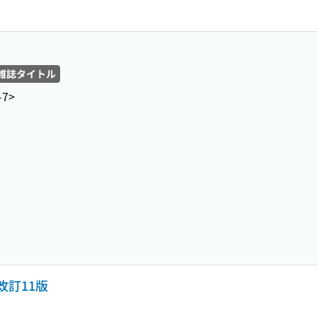
雑誌タイトル
-7>
改訂11版