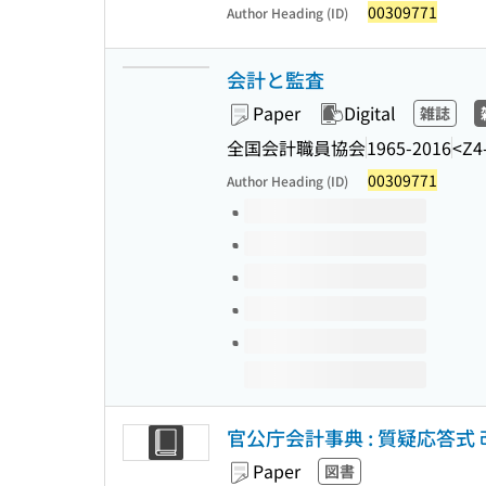
00309771
Author Heading (ID)
会計と監査
Paper
Digital
雑誌
全国会計職員協会
1965-2016
<Z4
00309771
Author Heading (ID)
Volumes of this title
官公庁会計事典 : 質疑応答式 
Paper
図書