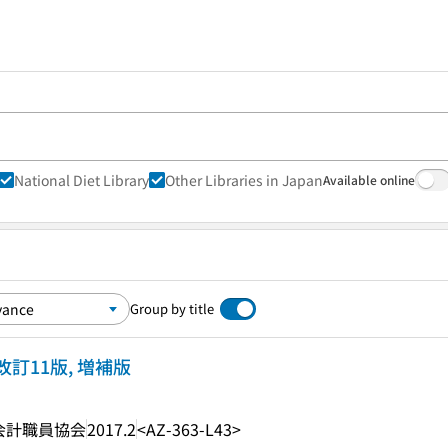
National Diet Library
Other Libraries in Japan
Available online
Group by title
改訂11版, 増補版
会計職員協会
2017.2
<AZ-363-L43>