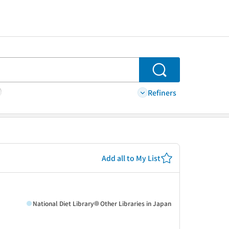
Search
Refiners
Add all to My List
National Diet Library
Other Libraries in Japan