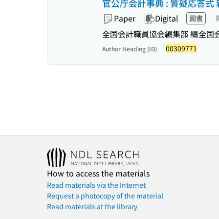
官公庁会計事典 : 質疑応答式
Paper
Digital
図書
全国会計職員協会編集部 編
全国
00309771
Author Heading (ID)
How to access the materials
Read materials via the Internet
Request a photocopy of the material
Read materials at the library