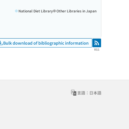
National Diet Library
Other Libraries in Japan
Bulk download of bibliographic information
RSS
RSS
言語：日本語