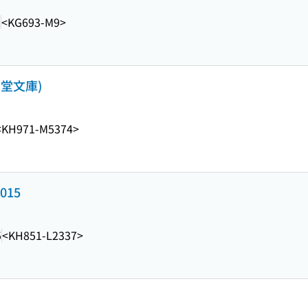
2
<KG693-M9>
す堂文庫)
<KH971-M5374>
015
5
<KH851-L2337>