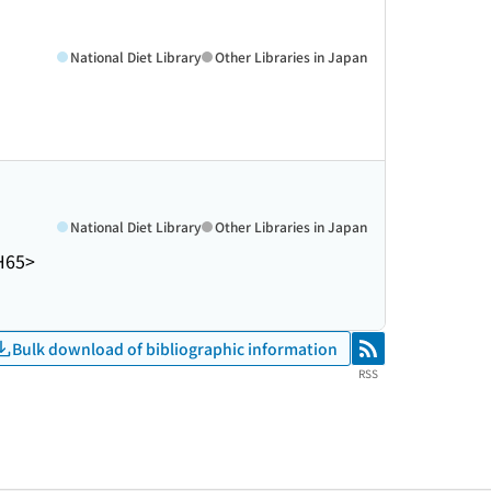
National Diet Library
Other Libraries in Japan
National Diet Library
Other Libraries in Japan
H65>
Bulk download of bibliographic information
RSS
RSS