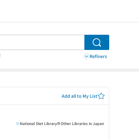
Search
Refiners
Add all to My List
National Diet Library
Other Libraries in Japan