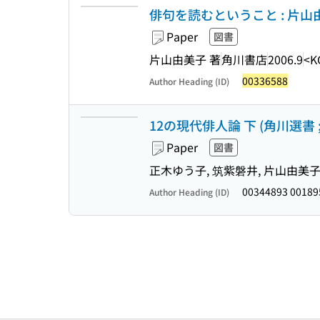
俳句を読むということ : 片
Paper
図書
片山由美子 著
角川書店
2006.9
<K
00336588
Author Heading (ID)
12の現代俳人論 下 (角川選書 ; 
Paper
図書
正木ゆう子, 筑紫磐井, 片山由美子,
00344893 0018
Author Heading (ID)