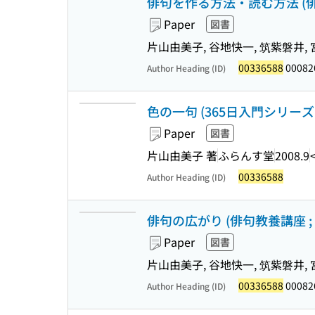
俳句を作る方法・読む方法 (俳句
Paper
図書
片山由美子, 谷地快一, 筑紫磐井,
00336588
00082
Author Heading (ID)
色の一句 (365日入門シリーズ ;
Paper
図書
片山由美子 著
ふらんす堂
2008.9
00336588
Author Heading (ID)
俳句の広がり (俳句教養講座 ; 
Paper
図書
片山由美子, 谷地快一, 筑紫磐井,
00336588
00082
Author Heading (ID)