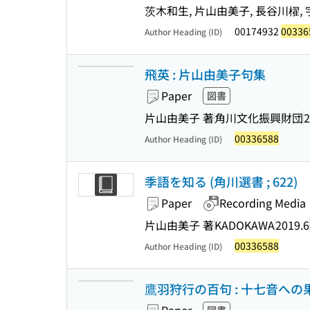
茨木和生, 片山由美子, 長谷川櫂, 
00174932
00336
Author Heading (ID)
飛英 : 片山由美子句集
Paper
図書
片山由美子 著
角川文化振興財団
2
00336588
Author Heading (ID)
季語を知る (角川選書 ; 622)
Paper
Recording Media
片山由美子 著
KADOKAWA
2019.6
00336588
Author Heading (ID)
鷹羽狩行の百句 : 十七音へ