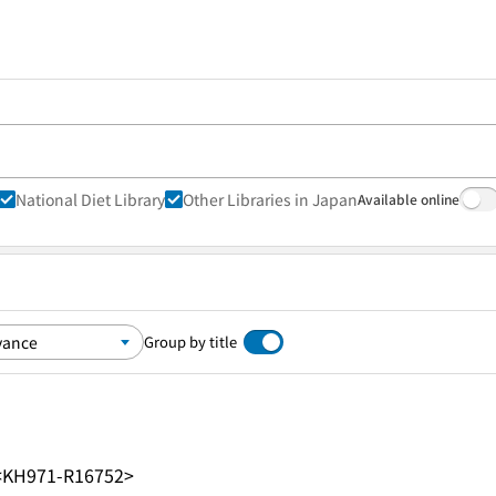
National Diet Library
Other Libraries in Japan
Available online
Group by title
<KH971-R16752>