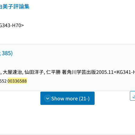
山由美子評論集
G343-H70>
385)
 大屋達治, 仙田洋子, 仁平勝 著
角川学芸出版
2005.11
<KG341-
9552
00336588
Show more (21-)