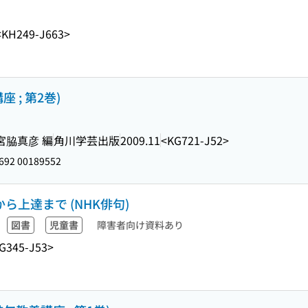
<KH249-J663>
 ; 第2巻)
 宮脇真彦 編
角川学芸出版
2009.11
<KG721-J52>
692 00189552
ら上達まで (NHK俳句)
図書
児童書
障害者向け資料あり
G345-J53>