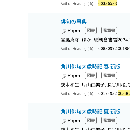
00336588
Author Heading (ID)
俳句の事典
Paper
図書
児童書
宮脇真彦 [ほか] 編
朝倉書店
2024.
00880992 0019
Author Heading (ID)
角川俳句大歳時記 春 新版
Paper
図書
児童書
茨木和生, 片山由美子, 長谷川櫂, 
00174932
00336
Author Heading (ID)
角川俳句大歳時記 夏 新版
Paper
図書
児童書
茨木和生, 片山由美子, 長谷川櫂, 