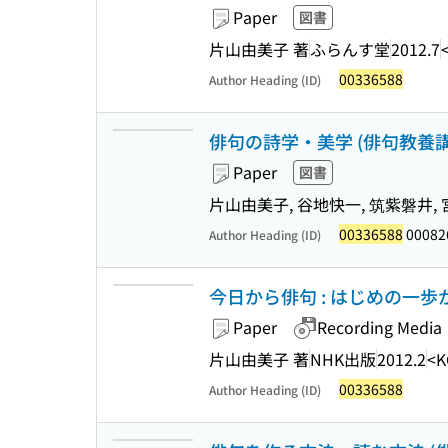
Paper
図書
片山由美子 著
ふらんす堂
2012.7
00336588
Author Heading (ID)
俳句の詩学・美学 (俳句教養講座
Paper
図書
片山由美子, 谷地快一, 筑紫磐井,
00336588
00082
Author Heading (ID)
今日から俳句 : はじめの一歩か
Paper
Recording Media
片山由美子 著
NHK出版
2012.2
<K
00336588
Author Heading (ID)