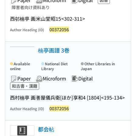
Paper
Microform
Digital
図書
障害者向け資料あり
西邨楠亭 画
米山堂
昭15
<302-311>
00372056
Author Heading (ID)
楠亭画譜 3巻
Available
National Diet
Other Libraries in
online
Library
Japan
Paper
Microform
Digital
和古書・漢籍
西村楠亭 画
蓍屋儀兵衛[ほか]
享和4 [1804]
<195-134>
00372056
Author Heading (ID)
都会帖