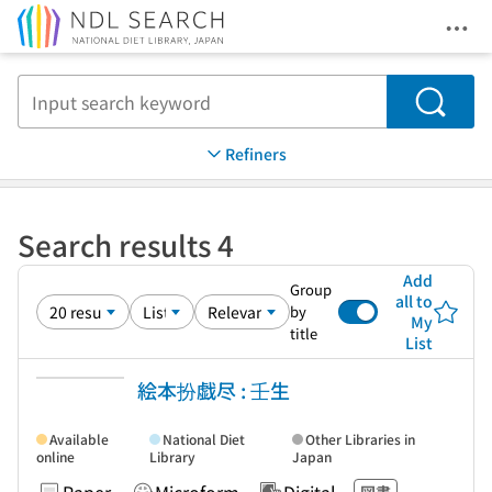
Ope
Jump to main content
Search
Refiners
Search results 4
Add
Group
all to
by
My
title
List
絵本扮戯尽 : 壬生
Available
National Diet
Other Libraries in
online
Library
Japan