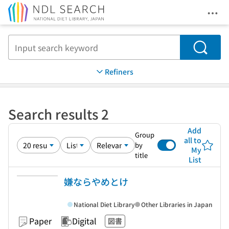
Ope
Jump to main content
Search
Refiners
Search results 2
Add
Group
all to
by
My
title
List
嫌ならやめとけ
National Diet Library
Other Libraries in Japan
Paper
Digital
図書