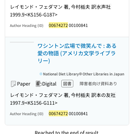
レイモンド・フェダマン 著, 今村楯夫 訳
水声社
1999.9
<KS156-G187>
00674272
00100841
Author Heading (ID)
ワシントン広場で微笑んで : ある
愛の物語 (アメリカ文学ライブラ
リー)
National Diet Library
Other Libraries in Japan
Paper
Digital
図書
障害者向け資料あり
レイモンド・フェダマン 著, 今村楯夫 訳
本の友社
1997.9
<KS156-G111>
00674272
00100841
Author Heading (ID)
Reached to the end of result.