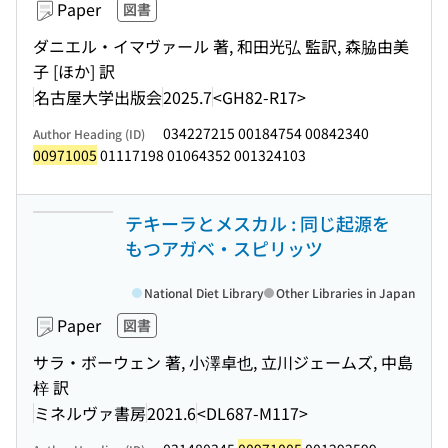
Paper
図書
ダニエル・イマヴァール 著, 和田光弘 監訳, 森脇由美
子 [ほか] 訳
名古屋大学出版会
2025.7
<GH82-R17>
034227215 00184754 00842340
Author Heading (ID)
00971005
01117198 01064352 001324103
テキーラとメスカル : 同じ起源を
もつアガベ・スピリッツ
National Diet Library
Other Libraries in Japan
Paper
図書
サラ・ボーウェン 著, 小澤卓也, 立川ジェームズ, 中島
梓 訳
ミネルヴァ書房
2021.6
<DL687-M117>