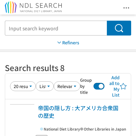
Ope
Jump to main content
Search
Refiners
Search results 8
Add
Group
all to
by
My
title
List
帝国の隠し方 : 大アメリカ合衆国
の歴史
National Diet Library
Other Libraries in Japan