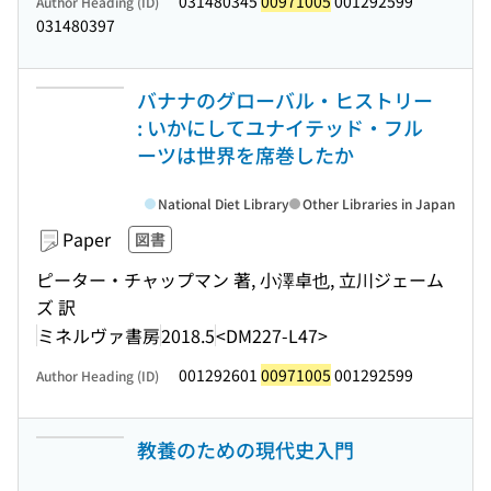
031480345
00971005
001292599
Author Heading (ID)
031480397
バナナのグローバル・ヒストリー
: いかにしてユナイテッド・フル
ーツは世界を席巻したか
National Diet Library
Other Libraries in Japan
Paper
図書
ピーター・チャップマン 著, 小澤卓也, 立川ジェーム
ズ 訳
ミネルヴァ書房
2018.5
<DM227-L47>
001292601
00971005
001292599
Author Heading (ID)
教養のための現代史入門