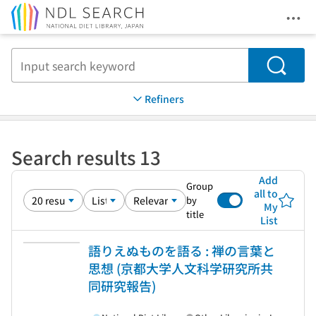
Ope
Jump to main content
Search
Refiners
Search results 13
Add
Group
all to
by
My
title
List
語りえぬものを語る : 禅の言葉と
思想 (京都大学人文科学研究所共
同研究報告)