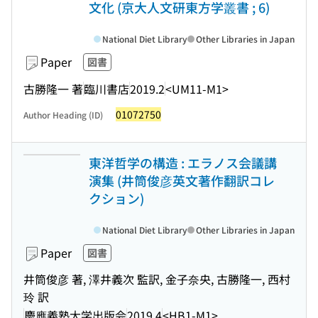
文化 (京大人文研東方学叢書 ; 6)
National Diet Library
Other Libraries in Japan
Paper
図書
古勝隆一 著
臨川書店
2019.2
<UM11-M1>
01072750
Author Heading (ID)
東洋哲学の構造 : エラノス会議講
演集 (井筒俊彦英文著作翻訳コレ
クション)
National Diet Library
Other Libraries in Japan
Paper
図書
井筒俊彦 著, 澤井義次 監訳, 金子奈央, 古勝隆一, 西村
玲 訳
慶應義塾大学出版会
2019.4
<HB1-M1>