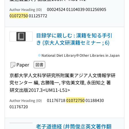
00024524 01104039 001256905
Author Heading (ID)
01072750
01125772
目録学に親しむ : 漢籍を知る手引
き (京大人文研漢籍セミナー ; 6)
National Diet Library
Other Libraries in Japan
Paper
図書
京都大学人文科学研究所附属東アジア人文情報学研
究センター 編, 古勝隆一, 宇佐美文理, 永田知之 著
研文出版
2017.3
<UM11-L51>
01176718
01072750
01188430
Author Heading (ID)
01176720
老子道徳経 (井筒俊彦英文著作翻