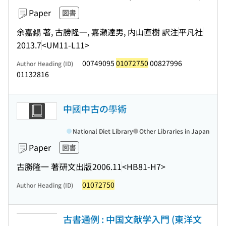
Paper
図書
余嘉錫 著, 古勝隆一, 嘉瀬達男, 内山直樹 訳注
平凡社
2013.7
<UM11-L11>
00749095
01072750
00827996
Author Heading (ID)
01132816
中國中古の學術
National Diet Library
Other Libraries in Japan
Paper
図書
古勝隆一 著
研文出版
2006.11
<HB81-H7>
01072750
Author Heading (ID)
古書通例 : 中国文献学入門 (東洋文