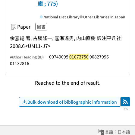
庫 ; 775)
National Diet Library
Other Libraries in Japan
Paper
図書
余嘉錫 著, 古勝隆一, 嘉瀬達男, 内山直樹 訳注
平凡社
2008.6
<UM11-J7>
00749095
01072750
00827996
Author Heading (ID)
01132816
Reached to the end of result.
Bulk download of bibliographic information
RSS
RSS
言語：日本語