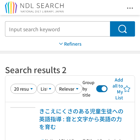
Ope
Jump to main content
Search
Refiners
Search results 2
Add
Group
all to
by
My
title
List
きこえにくさのある児童生徒への
英語指導 : 音と文字から英語の力
を育む