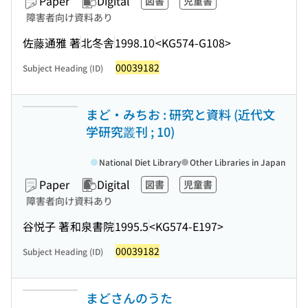
Paper
Digital
図書
児童書
障害者向け資料あり
佐藤通雅 著
北冬舎
1998.10
<KG574-G108>
00039182
Subject Heading (ID)
まど・みちお : 研究と資料 (近代文
学研究叢刊 ; 10)
National Diet Library
Other Libraries in Japan
Paper
Digital
図書
児童書
障害者向け資料あり
谷悦子 著
和泉書院
1995.5
<KG574-E197>
00039182
Subject Heading (ID)
まどさんのうた