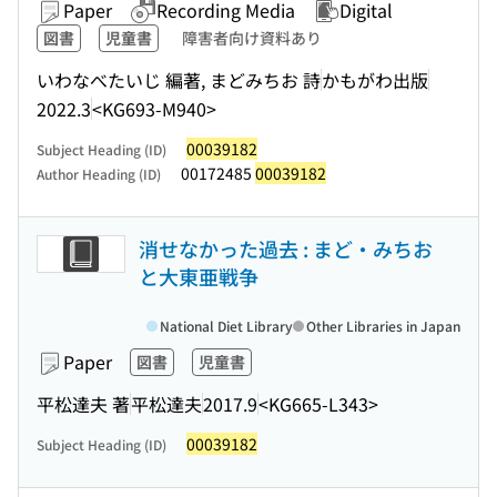
Paper
Recording Media
Digital
図書
児童書
障害者向け資料あり
いわなべたいじ 編著, まどみちお 詩
かもがわ出版
2022.3
<KG693-M940>
00039182
Subject Heading (ID)
00172485
00039182
Author Heading (ID)
消せなかった過去 : まど・みちお
と大東亜戦争
National Diet Library
Other Libraries in Japan
Paper
図書
児童書
平松達夫 著
平松達夫
2017.9
<KG665-L343>
00039182
Subject Heading (ID)