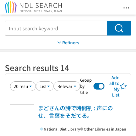
Ope
Jump to main content
Search
Refiners
Search results 14
Add
Group
all to
by
My
title
List
まどさんの詩で時間割 : 声にの
せ、言葉をそだてる。
National Diet Library
Other Libraries in Japan