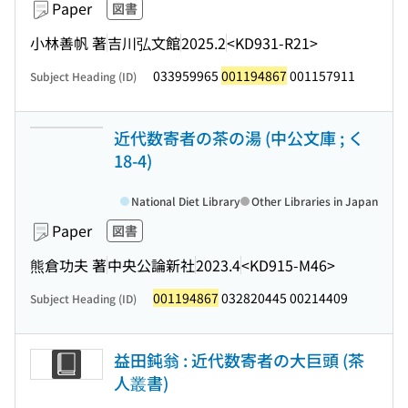
Paper
図書
小林善帆 著
吉川弘文館
2025.2
<KD931-R21>
033959965
001194867
001157911
Subject Heading (ID)
近代数寄者の茶の湯 (中公文庫 ; く
18-4)
National Diet Library
Other Libraries in Japan
Paper
図書
熊倉功夫 著
中央公論新社
2023.4
<KD915-M46>
001194867
032820445 00214409
Subject Heading (ID)
益田鈍翁 : 近代数寄者の大巨頭 (茶
人叢書)