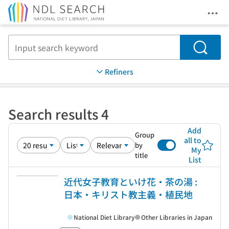
Ope
Jump to main content
Search
Refiners
Search results 4
Add
Group
all to
by
My
title
List
近代女子教育といけ花・茶の湯 :
日本・キリスト教主義・植民地
National Diet Library
Other Libraries in Japan